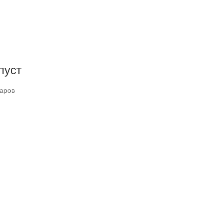
пуст
варов