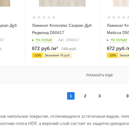
spian Дуб
Ламинат Kronostar Caspian Дуб
Ламинат Kr
Редмонд D50417
Мейсса D5
На складе
На складе
967
Арт.: D50417
672
руб.
/м²
672
руб.
/
.
748
руб.
-
10
%
Экономия
76
руб.
-
10
%
Эконо
ПОКАЗАТЬ ЕЩЕ
1
2
3
3
йное напольное покрытие, отличающееся эстетичным видом, лег
отная плита HDF, а верхний слой состоит из защитно-декорати