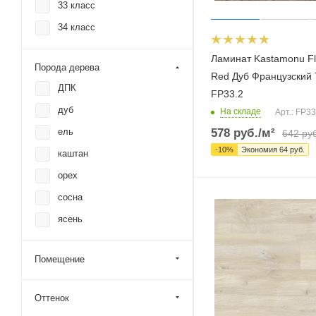
33 класс
34 класс
Ламинат Kastamonu F
Порода дерева
Red Дуб Французский
ДПК
FP33.2
дуб
На складе
Арт.: FP33
ель
578
руб.
/м²
642
руб
-
10
%
Экономия
64
руб.
каштан
орех
сосна
ясень
Помещение
Оттенок