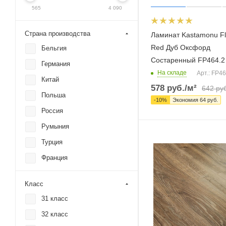
565
4 090
Страна производства
Ламинат Kastamonu F
Red Дуб Оксфорд
Бельгия
Состаренный FP464.2
Германия
На складе
Арт.: FP46
Китай
578
руб.
/м²
642
руб
Польша
-
10
%
Экономия
64
руб.
Россия
Румыния
Турция
Франция
Класс
31 класс
32 класс