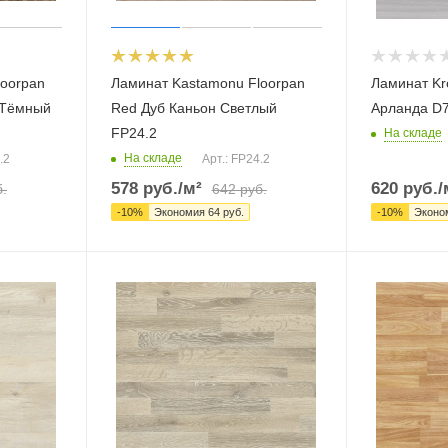
loorpan
Ламинат Kastamonu Floorpan
Ламинат Kr
 Тёмный
Red Дуб Каньон Светлый
Арланда D
FP24.2
На складе
На складе
.2
Арт.: FP24.2
578
руб.
/м²
620
руб.
/
.
642
руб.
-
10
%
Экономия
64
руб.
-
10
%
Эконо