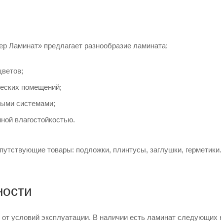
ер Ламинат» предлагает разнообразие ламината:
цветов;
еских помещений;
ыми системами;
ной влагостойкостью.
путствующие товары: подложки, плинтусы, заглушки, герметик
ности
 от условий эксплуатации. В наличии есть ламинат следующих 