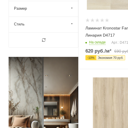
Размер
Стиль
Ламинат Kronostar Fa
Линария D4717
На складе
Арт.: D47
620
руб.
/м²
690
руб
-
10
%
Экономия
70
руб.