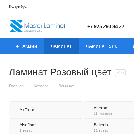
Колумбус
+7 925 290 84 27
АКЦИИ
ЛАМИНАТ
ЛАМИНАТ SPC
Ламинат Розовый цвет
696
—
—
Главная
Каталог
Ламинат
Aberhof
A+Floor
11 товаров
Alsafloor
Balterio
1 товар
71 товар