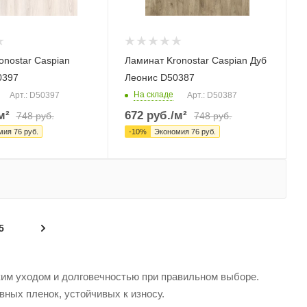
onostar Caspian
Ламинат Kronostar Caspian Дуб
0397
Леонис D50387
На складе
Арт.: D50397
Арт.: D50387
м²
672
руб.
/м²
748
руб.
748
руб.
мия
76
руб.
-
10
%
Экономия
76
руб.
5
ким уходом и долговечностью при правильном выборе.
вных пленок, устойчивых к износу.