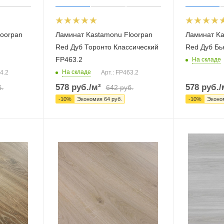
loorpan
Ламинат Kastamonu Floorpan
Ламинат Ka
Red Дуб Торонто Классический
Red Дуб Бь
FP463.2
На складе
На складе
4.2
Арт.: FP463.2
578
руб.
/м²
578
руб.
/
.
642
руб.
-
10
%
Экономия
64
руб.
-
10
%
Эконо