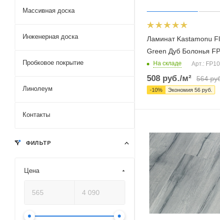
Массивная доска
Инженерная доска
Ламинат Kastamonu F
Green Дуб Болонья F
Пробковое покрытие
На складе
Арт.: FP1
508
руб.
/м²
564
руб
Линолеум
-
10
%
Экономия
56
руб.
Контакты
ФИЛЬТР
Цена