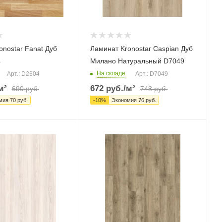
onostar Fanat Дуб
Ламинат Kronostar Caspian Дуб
4
Милано Натуральный D7049
На складе
Арт.: D2304
Арт.: D7049
м²
672
руб.
/м²
690
руб.
748
руб.
мия
70
руб.
-
10
%
Экономия
76
руб.