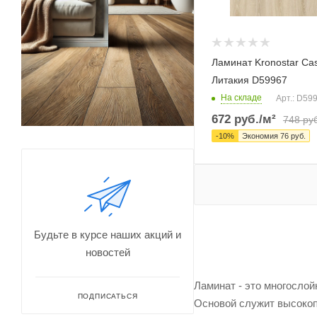
Ламинат Kronostar Ca
Литакия D59967
На складе
Арт.: D59
672
руб.
/м²
748
руб
-
10
%
Экономия
76
руб.
Будьте в курсе наших акций и
новостей
Ламинат - это многосло
ПОДПИСАТЬСЯ
Основой служит высокопл