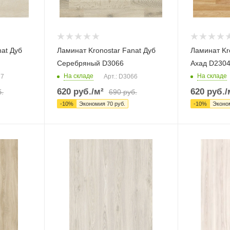
nat Дуб
Ламинат Kronostar Fanat Дуб
Ламинат Kr
Серебряный D3066
Ахад D230
На складе
На складе
17
Арт.: D3066
620
руб.
/м²
620
руб.
/
.
690
руб.
-
10
%
Экономия
70
руб.
-
10
%
Эконо