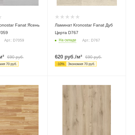
onostar Fanat Ясень
Ламинат Kronostar Fanat Дуб
7059
Церта D767
На складе
Арт.: D7059
Арт.: D767
м²
620
руб.
/м²
690
руб.
690
руб.
мия
70
руб.
-
10
%
Экономия
70
руб.