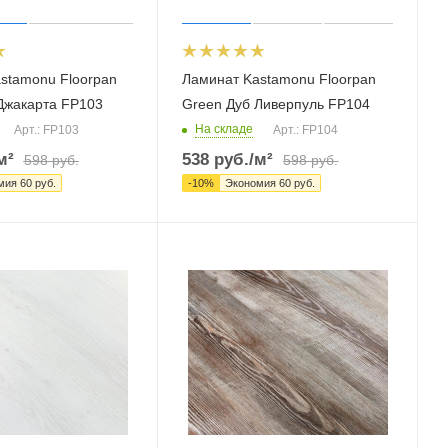
stamonu Floorpan
Ламинат Kastamonu Floorpan
Джакарта FP103
Green Дуб Ливерпуль FP104
На складе
Арт.: FP103
Арт.: FP104
м²
538
руб.
/м²
598
руб.
598
руб.
мия
60
руб.
-
10
%
Экономия
60
руб.