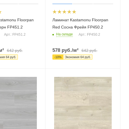
stamonu Floorpan
Ламинат Kastamonu Floorpan
ерн FP451.2
Red Сосна Фрейя FP450.2
На складе
Арт.: FP451.2
Арт.: FP450.2
м²
578
руб.
/м²
642
руб.
642
руб.
мия
64
руб.
-
10
%
Экономия
64
руб.