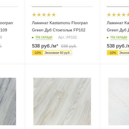
loorpan
Ламинат Kastamonu Floorpan
Ламинат Ka
P109
Green Дуб Стокгольм FP102
Green Дуб 
На складе
На складе
09
Арт.: FP102
538
руб.
/м²
538
руб.
/
.
598
руб.
-
10
%
Экономия
60
руб.
-
10
%
Эконо