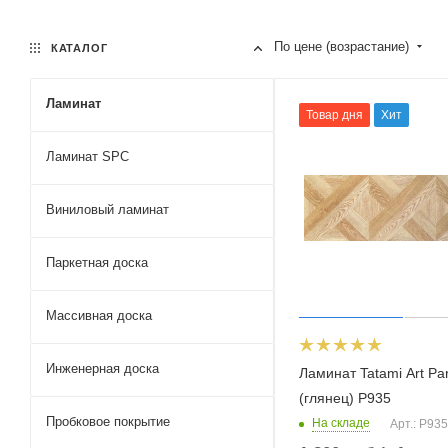
По цене (возрастание)
КАТАЛОГ
Ламинат
Товар дня
Хит
Ламинат SPC
Виниловый ламинат
Паркетная доска
Массивная доска
Инженерная доска
Ламинат Tatami Art Pa
(глянец) P935
Пробковое покрытие
На складе
Арт.: P935