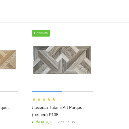
Новинка
rquet
Ламинат Tatami Art Parquet
(глянец) P135
На складе
Арт.: P135