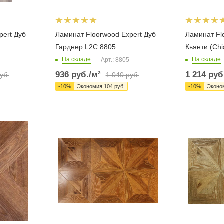
pert Дуб
Ламинат Floorwood Expert Дуб
Ламинат Fl
Гарднер L2C 8805
Кьянти (Chi
На складе
На складе
Арт.: 8805
936
руб.
/м²
1 214
руб
уб.
1 040
руб.
-
10
%
Экономия
104
руб.
-
10
%
Эконо