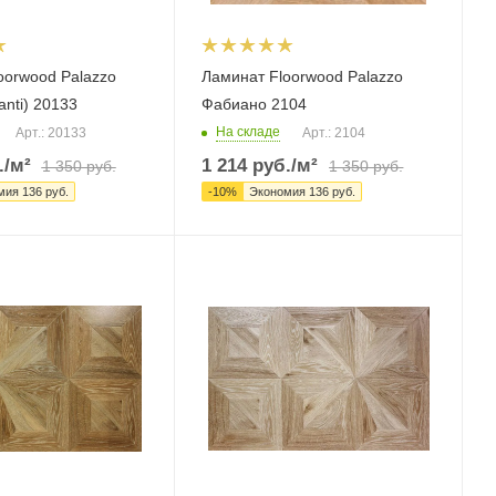
oorwood Palazzo
Ламинат Floorwood Palazzo
anti) 20133
Фабиано 2104
На складе
Арт.: 20133
Арт.: 2104
.
/м²
1 214
руб.
/м²
1 350
руб.
1 350
руб.
мия
136
руб.
-
10
%
Экономия
136
руб.