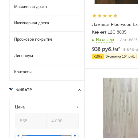
Массивная доска
Инженерная доска
Ламинат Floorwood Ex
Кеннет L2C 8835
Пробковое покрытие
На складе
Арт.: 8835
936
руб.
/м²
1 040
р
Линолеум
-
10
%
Экономия
104
руб.
Контакты
ФИЛЬТР
Цена