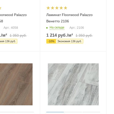
oorwood Palazzo
Ламинат Floorwood Palazzo
58
Венетто 2106
На складе
Арт.: 4058
Арт.: 2106
.
/м²
1 214
руб.
/м²
1 350
руб.
1 350
руб.
мия
136
руб.
-
10
%
Экономия
136
руб.