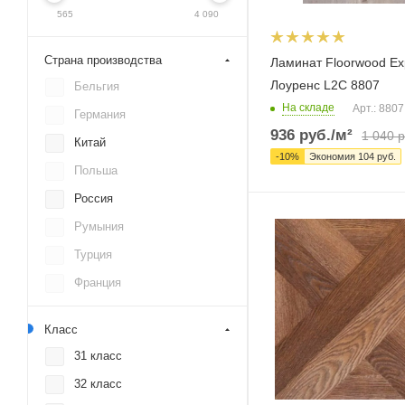
565
4 090
Страна производства
Ламинат Floorwood Ex
Лоуренс L2C 8807
Бельгия
На складе
Арт.: 8807
Германия
936
руб.
/м²
1 040
р
Китай
-
10
%
Экономия
104
руб.
Польша
Россия
Румыния
Турция
Франция
Класс
31 класс
32 класс