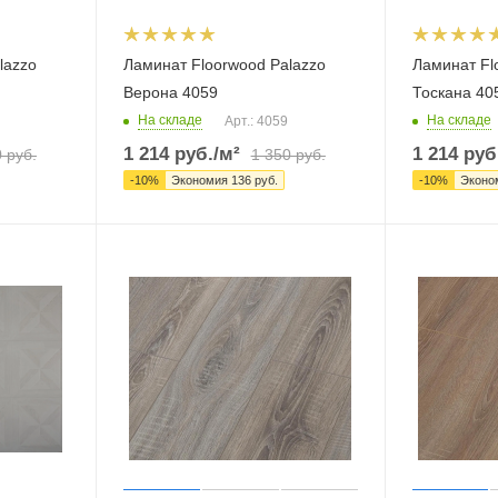
lazzo
Ламинат Floorwood Palazzo
Ламинат Fl
Верона 4059
Тоскана 40
На складе
На складе
Арт.: 4059
1 214
руб.
/м²
1 214
руб
0
руб.
1 350
руб.
-
10
%
Экономия
136
руб.
-
10
%
Эконо