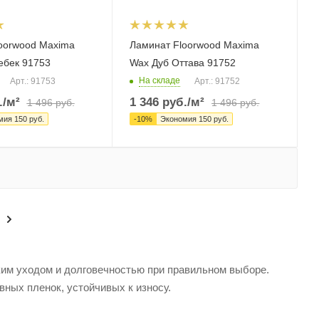
oorwood Maxima
Ламинат Floorwood Maxima
ебек 91753
Wax Дуб Оттава 91752
На складе
Арт.: 91753
Арт.: 91752
.
/м²
1 346
руб.
/м²
1 496
руб.
1 496
руб.
мия
150
руб.
-
10
%
Экономия
150
руб.
ким уходом и долговечностью при правильном выборе.
вных пленок, устойчивых к износу.