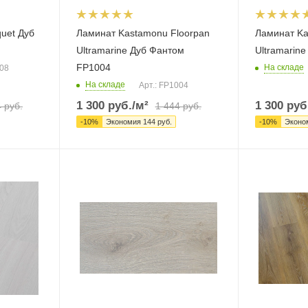
quet Дуб
Ламинат Kastamonu Floorpan
Ламинат Ka
Ultramarine Дуб Фантом
Ultramarin
FP1004
На складе
108
На складе
Арт.: FP1004
1 300
руб.
/м²
1 300
руб
4
руб.
1 444
руб.
-
10
%
Экономия
144
руб.
-
10
%
Эконо