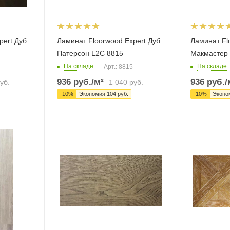
pert Дуб
Ламинат Floorwood Expert Дуб
Ламинат Fl
Патерсон L2C 8815
Макмастер 
На складе
На складе
Арт.: 8815
936
руб.
/м²
936
руб.
/
уб.
1 040
руб.
-
10
%
Экономия
104
руб.
-
10
%
Эконо