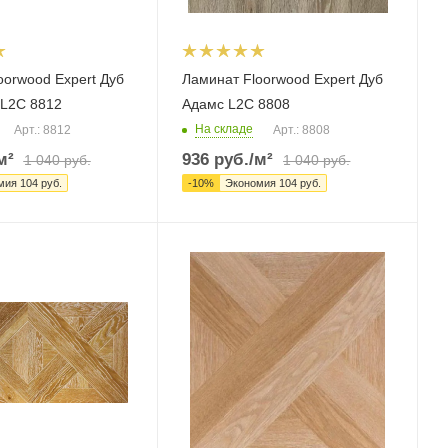
oorwood Expert Дуб
Ламинат Floorwood Expert Дуб
L2C 8812
Адамс L2C 8808
На складе
Арт.: 8812
Арт.: 8808
м²
936
руб.
/м²
1 040
руб.
1 040
руб.
мия
104
руб.
-
10
%
Экономия
104
руб.