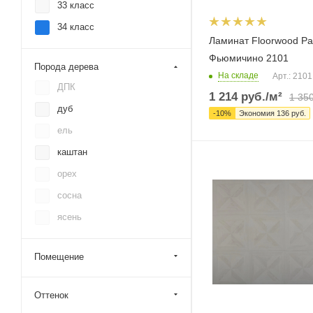
33 класс
34 класс
Ламинат Floorwood Pa
Фьюмичино 2101
Порода дерева
На складе
Арт.: 2101
ДПК
1 214
руб.
/м²
1 35
дуб
-
10
%
Экономия
136
руб.
ель
каштан
орех
сосна
ясень
Помещение
Оттенок