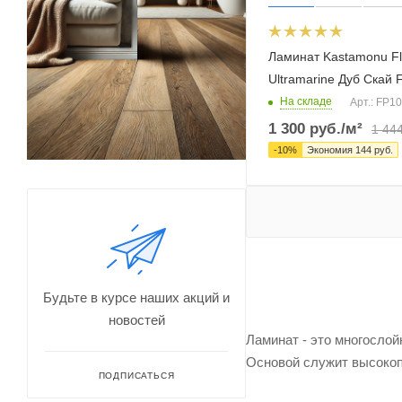
Ламинат Kastamonu F
Ultramarine Дуб Скай
На складе
Арт.: FP1
1 300
руб.
/м²
1 44
-
10
%
Экономия
144
руб.
Будьте в курсе наших акций и
новостей
Ламинат - это многосло
Основой служит высокопл
ПОДПИСАТЬСЯ