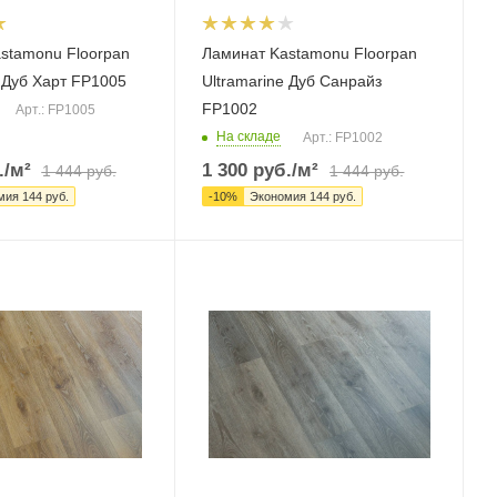
stamonu Floorpan
Ламинат Kastamonu Floorpan
e Дуб Харт FP1005
Ultramarine Дуб Санрайз
FP1002
Арт.: FP1005
На складе
Арт.: FP1002
.
/м²
1 300
руб.
/м²
1 444
руб.
1 444
руб.
мия
144
руб.
-
10
%
Экономия
144
руб.