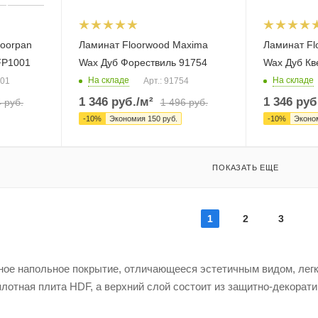
loorpan
Ламинат Floorwood Maxima
Ламинат Fl
 FP1001
Wax Дуб Форествиль 91754
Wax Дуб Кв
На складе
На складе
001
Арт.: 91754
1 346
руб.
/м²
1 346
руб
4
руб.
1 496
руб.
-
10
%
Экономия
150
руб.
-
10
%
Эконо
ПОКАЗАТЬ ЕЩЕ
1
2
3
йное напольное покрытие, отличающееся эстетичным видом, лег
отная плита HDF, а верхний слой состоит из защитно-декорати