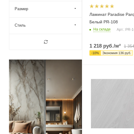
Размер
Ламинат Paradise Par
Белый PR-108
Стиль
На складе
Арт.: PR-
1 218
руб.
/м²
1 35
-
10
%
Экономия
136
руб.