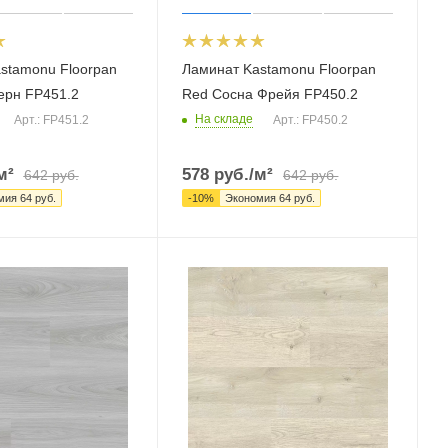
stamonu Floorpan
Ламинат Kastamonu Floorpan
ерн FP451.2
Red Сосна Фрейя FP450.2
На складе
Арт.: FP451.2
Арт.: FP450.2
м²
578
руб.
/м²
642
руб.
642
руб.
мия
64
руб.
-
10
%
Экономия
64
руб.