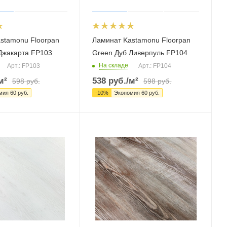
stamonu Floorpan
Ламинат Kastamonu Floorpan
Джакарта FP103
Green Дуб Ливерпуль FP104
На складе
Арт.: FP103
Арт.: FP104
м²
538
руб.
/м²
598
руб.
598
руб.
мия
60
руб.
-
10
%
Экономия
60
руб.