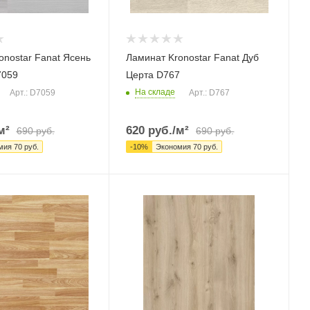
onostar Fanat Ясень
Ламинат Kronostar Fanat Дуб
7059
Церта D767
На складе
Арт.: D7059
Арт.: D767
м²
620
руб.
/м²
690
руб.
690
руб.
мия
70
руб.
-
10
%
Экономия
70
руб.