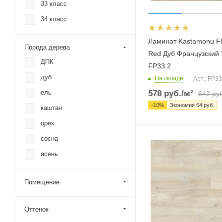
33 класс
34 класс
Ламинат Kastamonu F
Порода дерева
Red Дуб Французский
ДПК
FP33.2
дуб
На складе
Арт.: FP33
ель
578
руб.
/м²
642
руб
-
10
%
Экономия
64
руб.
каштан
орех
сосна
ясень
Помещение
Оттенок