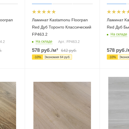
loorpan
Ламинат Kastamonu Floorpan
Ламинат Ka
Red Дуб Торонто Классический
Red Дуб Бь
FP463.2
На складе
На складе
4.2
Арт.: FP463.2
578
руб.
/м²
578
руб.
/
.
642
руб.
-
10
%
Экономия
64
руб.
-
10
%
Эконо