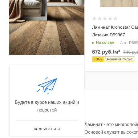
Ламинат Kronostar Ca
Литакия D59967
На складе
Арт.: D59
672
руб.
/м²
748
руб
-
10
%
Экономия
76
руб.
Будьте в курсе наших акций и
новостей
Ламинат - это многосло
ПОДПИСАТЬСЯ
Основой служит высокопл