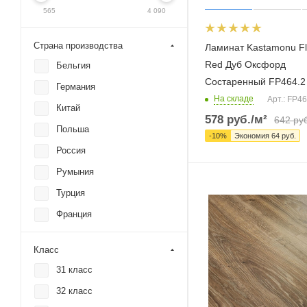
565
4 090
Страна производства
Ламинат Kastamonu F
Red Дуб Оксфорд
Бельгия
Состаренный FP464.2
Германия
На складе
Арт.: FP46
Китай
578
руб.
/м²
642
руб
Польша
-
10
%
Экономия
64
руб.
Россия
Румыния
Турция
Франция
Класс
31 класс
32 класс