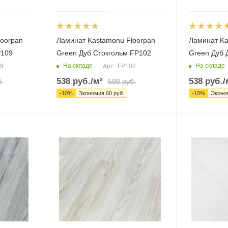
loorpan
Ламинат Kastamonu Floorpan
Ламинат Ka
P109
Green Дуб Стокгольм FP102
Green Дуб 
На складе
На складе
09
Арт.: FP102
538
руб.
/м²
538
руб.
/
.
598
руб.
-
10
%
Экономия
60
руб.
-
10
%
Эконо