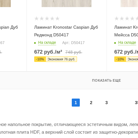
spian Дуб
Ламинат Kronostar Caspian Дуб
Ламинат Kr
Редмонд D50417
Мейсса D5
На складе
На складе
967
Арт.: D50417
672
руб.
/м²
672
руб.
/
.
748
руб.
-
10
%
Экономия
76
руб.
-
10
%
Эконо
ПОКАЗАТЬ ЕЩЕ
1
2
3
3
йное напольное покрытие, отличающееся эстетичным видом, лег
отная плита HDF, а верхний слой состоит из защитно-декорати