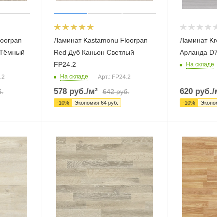
loorpan
Ламинат Kastamonu Floorpan
Ламинат Kr
 Тёмный
Red Дуб Каньон Светлый
Арланда D
FP24.2
На складе
На складе
.2
Арт.: FP24.2
578
руб.
/м²
620
руб.
/
.
642
руб.
-
10
%
Экономия
64
руб.
-
10
%
Эконо