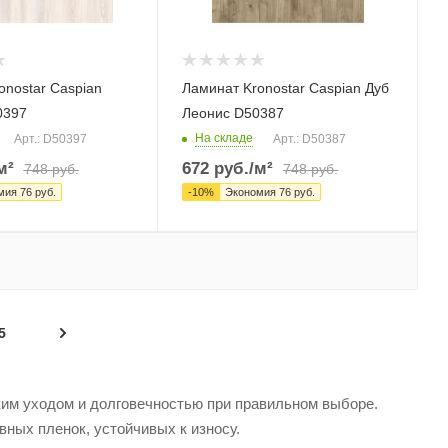
onostar Caspian
Ламинат Kronostar Caspian Дуб
0397
Леонис D50387
На складе
Арт.: D50397
Арт.: D50387
м²
672
руб.
/м²
748
руб.
748
руб.
мия
76
руб.
-
10
%
Экономия
76
руб.
5
ким уходом и долговечностью при правильном выборе.
вных пленок, устойчивых к износу.