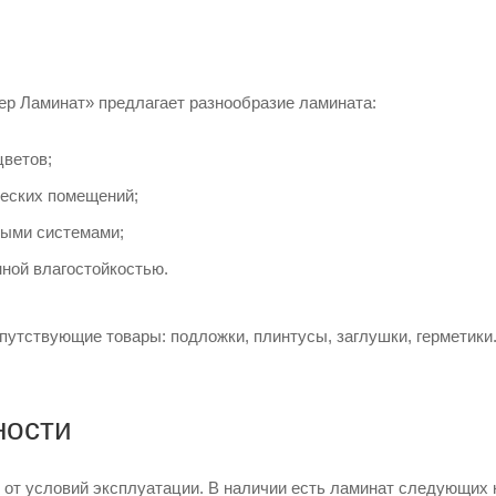
ер Ламинат» предлагает разнообразие ламината:
цветов;
еских помещений;
ыми системами;
ной влагостойкостью.
путствующие товары: подложки, плинтусы, заглушки, герметик
ности
 от условий эксплуатации. В наличии есть ламинат следующих 