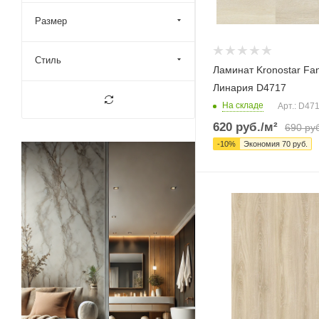
Размер
Стиль
Ламинат Kronostar Fa
Линария D4717
На складе
Арт.: D47
620
руб.
/м²
690
руб
-
10
%
Экономия
70
руб.