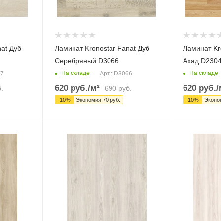
nat Дуб
Ламинат Kronostar Fanat Дуб
Ламинат Kr
Серебряный D3066
Ахад D230
На складе
На складе
17
Арт.: D3066
620
руб.
/м²
620
руб.
/
.
690
руб.
-
10
%
Экономия
70
руб.
-
10
%
Эконо