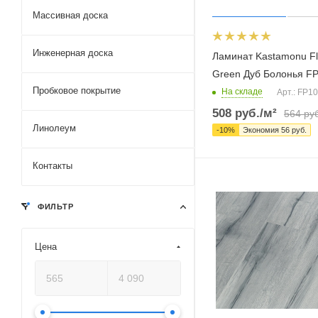
Массивная доска
Инженерная доска
Ламинат Kastamonu F
Green Дуб Болонья F
Пробковое покрытие
На складе
Арт.: FP1
508
руб.
/м²
564
руб
Линолеум
-
10
%
Экономия
56
руб.
Контакты
ФИЛЬТР
Цена