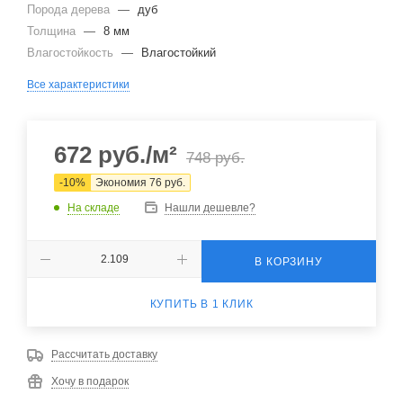
Порода дерева
—
дуб
Толщина
—
8 мм
Влагостойкость
—
Влагостойкий
Все характеристики
672
руб.
/м²
748
руб.
-
10
%
Экономия
76
руб.
На складе
Нашли дешевле?
В КОРЗИНУ
КУПИТЬ В 1 КЛИК
Рассчитать доставку
Хочу в подарок