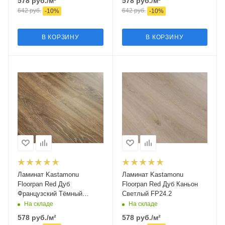
578
руб.
/м²
578
руб.
/м²
642
руб.
642
руб.
-
10
%
-
10
%
В КОРЗИНУ
В КОРЗИНУ
Ламинат Kastamonu
Ламинат Kastamonu
Floorpan Red Дуб
Floorpan Red Дуб Каньон
Французский Тёмный
Светлый FP24.2
FP33.2
На складе
На складе
578
руб.
/м²
578
руб.
/м²