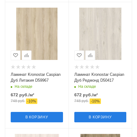
Ламинат Kronostar Caspian
Ламинат Kronostar Caspian
Дуб Литакия D59967
Дуб Редмонд D50417
На складе
На складе
672
руб.
/м²
672
руб.
/м²
748
руб.
748
руб.
-
10
%
-
10
%
В КОРЗИНУ
В КОРЗИНУ