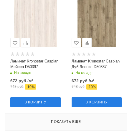
Ламинат Kronostar Caspian
Ламинат Kronostar Caspian
Мейсса D50397
Дуб Леонис D50387
На складе
На складе
672
руб.
/м²
672
руб.
/м²
748
руб.
748
руб.
-
10
%
-
10
%
В КОРЗИНУ
В КОРЗИНУ
ПОКАЗАТЬ ЕЩЕ