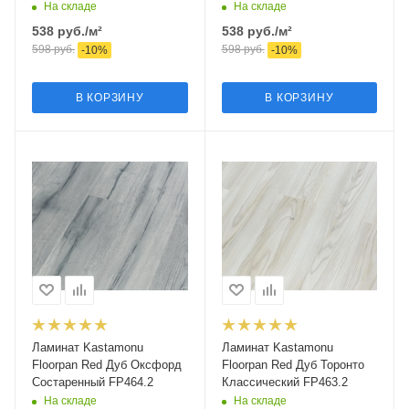
На складе
На складе
538
руб.
/м²
538
руб.
/м²
598
руб.
598
руб.
-
10
%
-
10
%
В КОРЗИНУ
В КОРЗИНУ
Ламинат Kastamonu
Ламинат Kastamonu
Floorpan Red Дуб Оксфорд
Floorpan Red Дуб Торонто
Состаренный FP464.2
Классический FP463.2
На складе
На складе