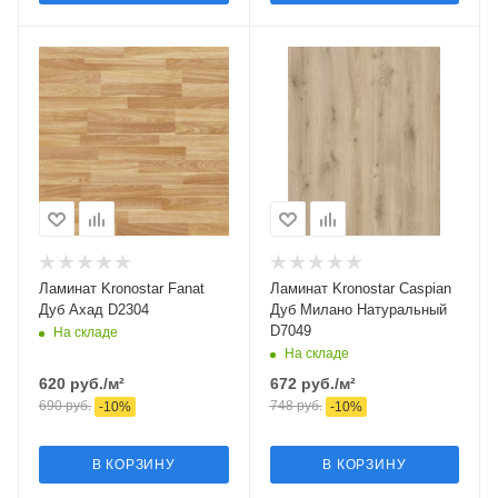
Ламинат Kronostar Fanat
Ламинат Kronostar Caspian
Дуб Ахад D2304
Дуб Милано Натуральный
D7049
На складе
На складе
620
руб.
/м²
672
руб.
/м²
690
руб.
748
руб.
-
10
%
-
10
%
В КОРЗИНУ
В КОРЗИНУ