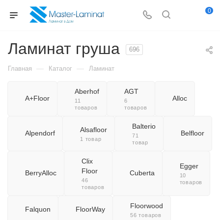
0
Ламинат груша
696
—
—
Главная
Каталог
Ламинат
Aberhof
AGT
A+Floor
Alloc
11
6
товаров
товаров
Balterio
Alsafloor
Alpendorf
Belfloor
71
1 товар
товар
Clix
Egger
Floor
BerryAlloc
Cuberta
10
46
товаров
товаров
Floorwood
Falquon
FloorWay
56 товаров