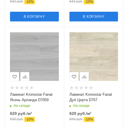
642
руб.
642
руб.
-
10
%
-
10
%
В КОРЗИНУ
В КОРЗИНУ
Ламинат Kronostar Fanat
Ламинат Kronostar Fanat
Ясень Арланда D7059
Дуб Церта D767
На складе
На складе
620
руб.
/м²
620
руб.
/м²
690
руб.
690
руб.
-
10
%
-
10
%