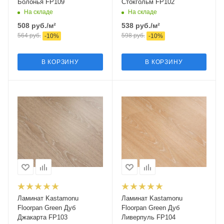
Болонья FP109
Стокгольм FP102
На складе
На складе
508
руб.
/м²
538
руб.
/м²
564
руб.
598
руб.
-
10
%
-
10
%
В КОРЗИНУ
В КОРЗИНУ
Ламинат Kastamonu
Ламинат Kastamonu
Floorpan Green Дуб
Floorpan Green Дуб
Джакарта FP103
Ливерпуль FP104