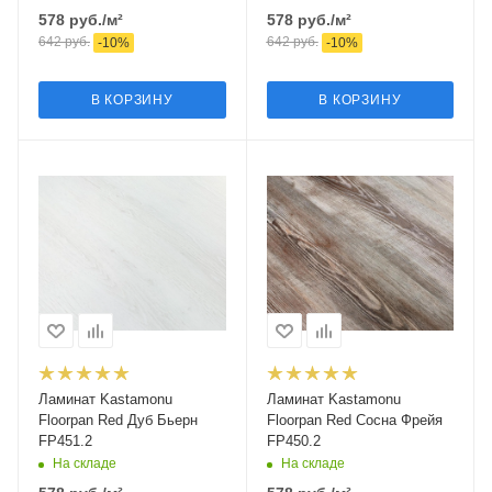
578
руб.
/м²
578
руб.
/м²
642
руб.
642
руб.
-
10
%
-
10
%
В КОРЗИНУ
В КОРЗИНУ
Ламинат Kastamonu
Ламинат Kastamonu
Floorpan Red Дуб Бьерн
Floorpan Red Сосна Фрейя
FP451.2
FP450.2
На складе
На складе