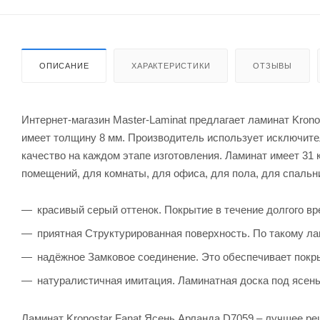
ОПИСАНИЕ
ХАРАКТЕРИСТИКИ
ОТЗЫВЫ
Интернет-магазин Master-Laminat предлагает ламинат Krono
имеет толщину 8 мм. Производитель использует исключите
качество на каждом этапе изготовления. Ламинат имеет 31 
помещений, для комнаты, для офиса, для пола, для спальни
красивый серый оттенок. Покрытие в течение долгого вр
приятная Структурированная поверхность. По такому ла
надёжное Замковое соединение. Это обеспечивает покры
натуралистичная имитация. Ламинатная доска под ясень
Ламинат Kronostar Fanat Ясень Арланда D7059 – лучшее ре