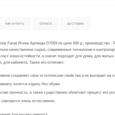
КАК КУПИТЬ
ОПЛАТА
ДОСТАВКА
star Fanat Ясень Арланда D7059 по цене 690
р.
, производство - 
льно качественное сырьё, современные технологии и контролир
класс износостойкости, а значит подходит для дома, для жилых
, для кабинета. Также его отличает:
емени сохраняет свои эстетические свойства и не выгорает на с
минату хочется ходить без обуви;
тию прочность, а также существенно облегчает процесс его укл
 смотрится очень естественно.
шение для вашего ремонта.