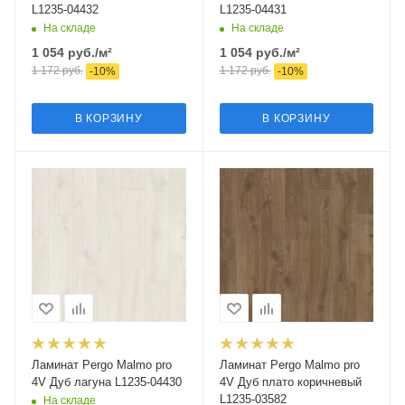
L1235-04432
L1235-04431
На складе
На складе
1 054
руб.
/м²
1 054
руб.
/м²
1 172
руб.
1 172
руб.
-
10
%
-
10
%
В КОРЗИНУ
В КОРЗИНУ
Ламинат Pergo Malmo pro
Ламинат Pergo Malmo pro
4V Дуб лагуна L1235-04430
4V Дуб плато коричневый
L1235-03582
На складе