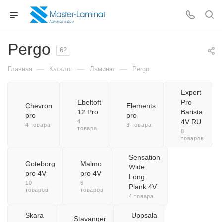
Pergo
62
—
—
—
Главная
Каталог
Ламинат
Pergo
Expert
Ebeltoft
Pro
Chevron
Elements
12 Pro
Barista
pro
pro
4V RU
4
4 товара
3 товара
товара
8
товаров
Sensation
Goteborg
Malmo
Wide
pro 4V
pro 4V
Long
10
6
Plank 4V
товаров
товаров
4 товара
Skara
Uppsala
Stavanger