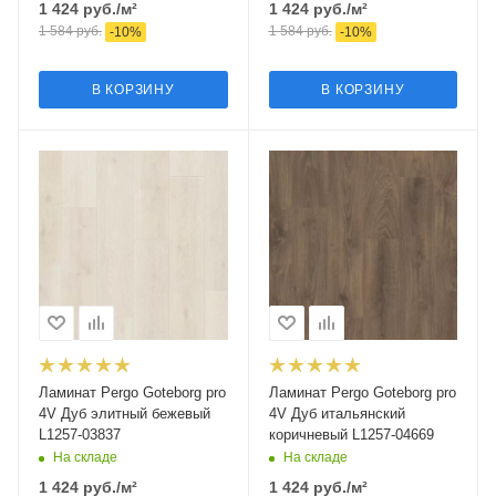
1 424
руб.
/м²
1 424
руб.
/м²
1 584
руб.
1 584
руб.
-
10
%
-
10
%
В КОРЗИНУ
В КОРЗИНУ
Ламинат Pergo Goteborg pro
Ламинат Pergo Goteborg pro
4V Дуб элитный бежевый
4V Дуб итальянский
L1257-03837
коричневый L1257-04669
На складе
На складе
1 424
руб.
/м²
1 424
руб.
/м²