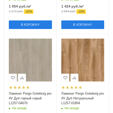
1 054
руб.
/м²
1 424
руб.
/м²
1 172
руб.
1 584
руб.
-
10
%
-
10
%
В КОРЗИНУ
В КОРЗИНУ
Ламинат Pergo Goteborg pro
Ламинат Pergo Goteborg pro
4V Дуб горный серый
4V Дуб Натуральный
L1257-04670
L1257-01804
На складе
На складе