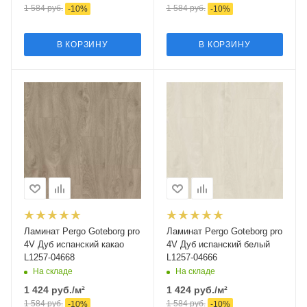
1 584
руб.
1 584
руб.
-
10
%
-
10
%
В КОРЗИНУ
В КОРЗИНУ
Ламинат Pergo Goteborg pro
Ламинат Pergo Goteborg pro
4V Дуб испанский какао
4V Дуб испанский белый
L1257-04668
L1257-04666
На складе
На складе
1 424
руб.
/м²
1 424
руб.
/м²
1 584
руб.
1 584
руб.
-
10
%
-
10
%