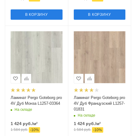
В КОРЗИНУ
В КОРЗИНУ
Ламинат Pergo Goteborg pro
Ламинат Pergo Goteborg pro
4V Дуб Монза L1257-03364
4V Дуб Французский L1257-
01831
На складе
На складе
1 424
руб.
/м²
1 424
руб.
/м²
1 584
руб.
1 584
руб.
-
10
%
-
10
%