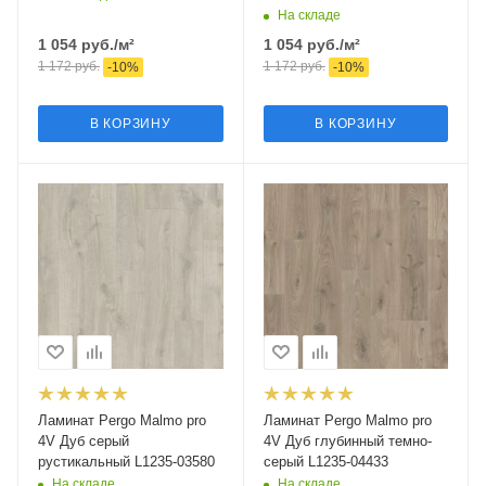
На складе
1 054
руб.
/м²
1 054
руб.
/м²
1 172
руб.
1 172
руб.
-
10
%
-
10
%
В КОРЗИНУ
В КОРЗИНУ
Ламинат Pergo Malmo pro
Ламинат Pergo Malmo pro
4V Дуб серый
4V Дуб глубинный темно-
рустикальный L1235-03580
серый L1235-04433
На складе
На складе