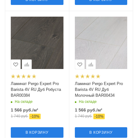
Ламинат Pergo Expert Pro
Ламинат Pergo Expert Pro
Barista 4V RU Дуб Робуста
Barista 4V RU Дуб
BAR00384
Молочный BAR00434
На складе
На складе
1 566
руб.
/м²
1 566
руб.
/м²
1 740
руб.
1 740
руб.
-
10
%
-
10
%
В КОРЗИНУ
В КОРЗИНУ