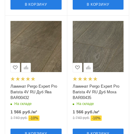
В КОРЗИНУ
В КОРЗИНУ
Ламинат Pergo Expert Pro
Ламинат Pergo Expert Pro
Barista 4V RU Дуб Ява
Barista 4V RU Дуб Моха
BAR00432
BAR00435
На складе
На складе
1 566
руб.
/м²
1 566
руб.
/м²
1 740
руб.
1 740
руб.
-
10
%
-
10
%
В КОРЗИНУ
В КОРЗИНУ