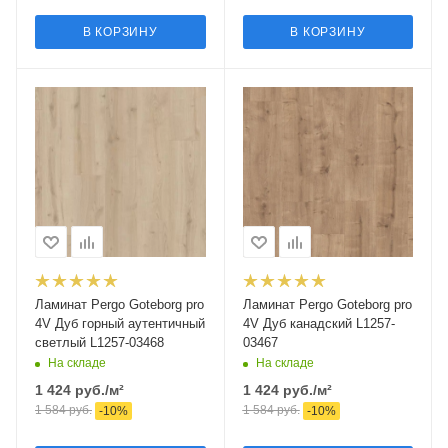
В КОРЗИНУ
В КОРЗИНУ
Ламинат Pergo Goteborg pro
Ламинат Pergo Goteborg pro
4V Дуб горный аутентичный
4V Дуб канадский L1257-
светлый L1257-03468
03467
На складе
На складе
1 424
руб.
/м²
1 424
руб.
/м²
1 584
руб.
1 584
руб.
-
10
%
-
10
%