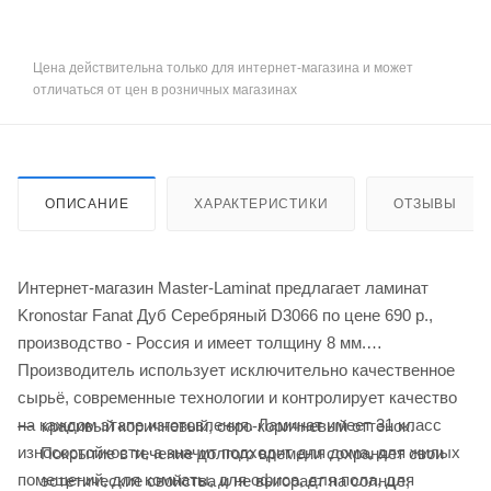
Цена действительна только для интернет-магазина и может
отличаться от цен в розничных магазинах
ОПИСАНИЕ
ХАРАКТЕРИСТИКИ
ОТЗЫВЫ
Интернет-магазин Master-Laminat предлагает ламинат
Kronostar Fanat Дуб Серебряный D3066 по цене 690
р.
,
производство - Россия и имеет толщину 8 мм.
Производитель использует исключительно качественное
сырьё, современные технологии и контролирует качество
на каждом этапе изготовления. Ламинат имеет 31 класс
красивый коричневый, серо-коричневый оттенок.
износостойкости, а значит подходит для дома, для жилых
Покрытие в течение долгого времени сохраняет свои
помещений, для комнаты, для офиса, для пола, для
эстетические свойства и не выгорает на солнце;