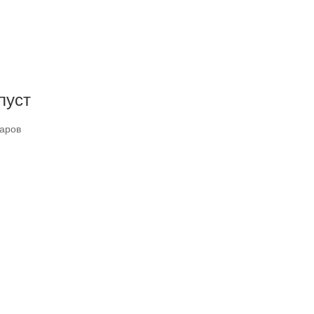
пуст
варов