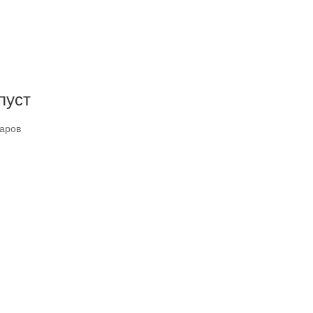
пуст
варов