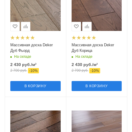
Массивная доска Deker
Массивная доска Deker
Дуб Фьорд
Дуб Корица
На складе
На складе
2 430
руб.
/м²
2 430
руб.
/м²
2 700
руб.
2 700
руб.
-
10
%
-
10
%
В КОРЗИНУ
В КОРЗИНУ