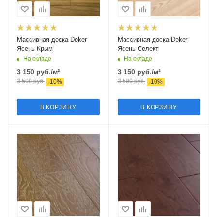
Массивная доска Deker
Массивная доска Deker
Ясень Крым
Ясень Селект
На складе
На складе
3 150
руб.
/м²
3 150
руб.
/м²
3 500
руб.
3 500
руб.
-
10
%
-
10
%
В КОРЗИНУ
В КОРЗИНУ