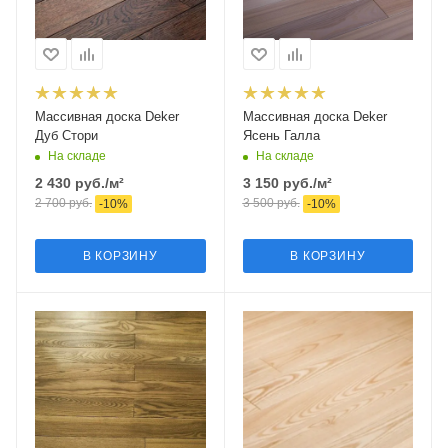
Массивная доска Deker
Массивная доска Deker
Дуб Стори
Ясень Галла
На складе
На складе
2 430
руб.
/м²
3 150
руб.
/м²
2 700
руб.
3 500
руб.
-
10
%
-
10
%
В КОРЗИНУ
В КОРЗИНУ