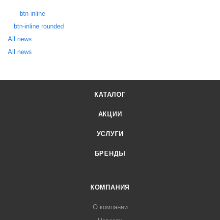
btn-inline
btn-inline rounded
All news
All news
КАТАЛОГ
АКЦИИ
УСЛУГИ
БРЕНДЫ
КОМПАНИЯ
О компании