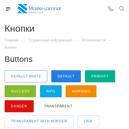
Кнопки
—
—
—
Главная
Справочная информация
Возможности
Кнопки
Buttons
DEFAULT WHITE
DEFAULT
PRIMARY
SUCCESS
INFO
WARNING
DANGER
TRANSPARENT
TRANSPARENT WITH BORDER
LINK