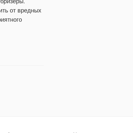
 бризеры.
ить от вредных
риятного