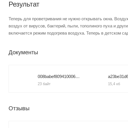
Результат
Теперь для проветривания не нужно открывать окна. Возду
воздух от вирусов, бактерий, пыли, тополиного пуха и дру
включается режим подогрева воздуха. Теперь в детском саду
Документы
008babef809410006e249c77cc5e2381
23 байт
15,4 кб
Отзывы