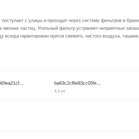
х поступает с улицы и проходит через систему фильтров в бриз
гих мелких частиц. Угольный фильтр устраняет неприятные запах
 всегда гарантирован приток свежего, чистого воздуха, тишина 
a23be31d669ea21cfe402352a4514bcf
ba63c2cf6e83cc05feea2bb66db654e3
4,6 кб