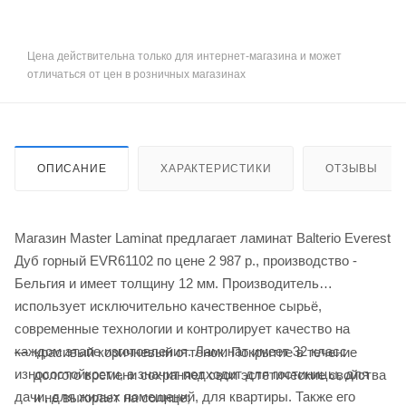
Цена действительна только для интернет-магазина и может
отличаться от цен в розничных магазинах
ОПИСАНИЕ
ХАРАКТЕРИСТИКИ
ОТЗЫВЫ
Магазин Master Laminat предлагает ламинат Balterio Everest
Дуб горный EVR61102 по цене 2 987
р.
, производство -
Бельгия и имеет толщину 12 мм. Производитель
использует исключительно качественное сырьё,
современные технологии и контролирует качество на
каждом этапе изготовления. Ламинат имеет 32 класс
красивый коричневый оттенок. Покрытие в течение
износостойкости, а значит подходит для гостиницы, для
долгого времени сохраняет свои эстетические свойства
дачи, для жилых помещений, для квартиры. Также его
и не выгорает на солнце;