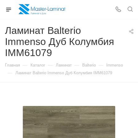
Ламинат Balterio
Immenso Дуб Колумбия
IMM61079
—
—
—
—
Главная
Каталог
Ламинат
Balterio
Immenso
—
Ламинат Balterio Immenso Дуб Колумбия IMM61079