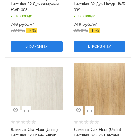
Hercules 32 Дуб северный
Hercules 32 Дуб Натур HWR
HWR 308
099
На складе
На складе
746
руб.
/м²
746
руб.
/м²
830
руб.
830
руб.
-
10
%
-
10
%
В КОРЗИНУ
В КОРЗИНУ
Ламинат Clix Floor (Unilin)
Ламинат Clix Floor (Unilin)
Hercules 32 Ясень Анкор
Hercules 32 Дуб Сантана