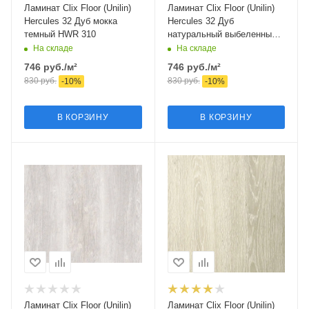
Ламинат Clix Floor (Unilin)
Ламинат Clix Floor (Unilin)
Hercules 32 Дуб мокка
Hercules 32 Дуб
темный HWR 310
натуральный выбеленный
HWR 309
На складе
На складе
746
руб.
/м²
746
руб.
/м²
830
руб.
830
руб.
-
10
%
-
10
%
В КОРЗИНУ
В КОРЗИНУ
Ламинат Clix Floor (Unilin)
Ламинат Clix Floor (Unilin)