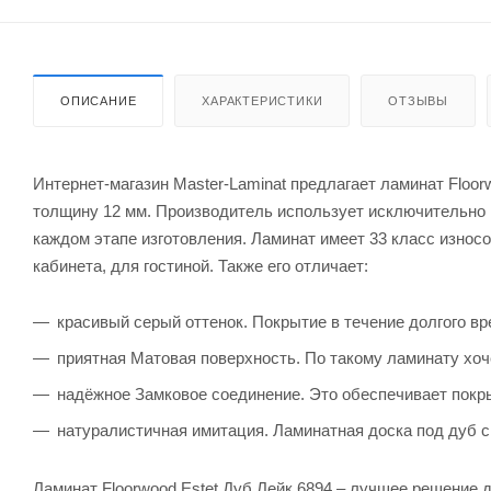
ОПИСАНИЕ
ХАРАКТЕРИСТИКИ
ОТЗЫВЫ
Интернет-магазин Master-Laminat предлагает ламинат Floor
толщину 12 мм. Производитель использует исключительно 
каждом этапе изготовления. Ламинат имеет 33 класс износо
кабинета, для гостиной. Также его отличает:
красивый серый оттенок. Покрытие в течение долгого вр
приятная Матовая поверхность. По такому ламинату хоч
надёжное Замковое соединение. Это обеспечивает покры
натуралистичная имитация. Ламинатная доска под дуб с
Ламинат Floorwood Estet Дуб Лейк 6894 – лучшее решение 