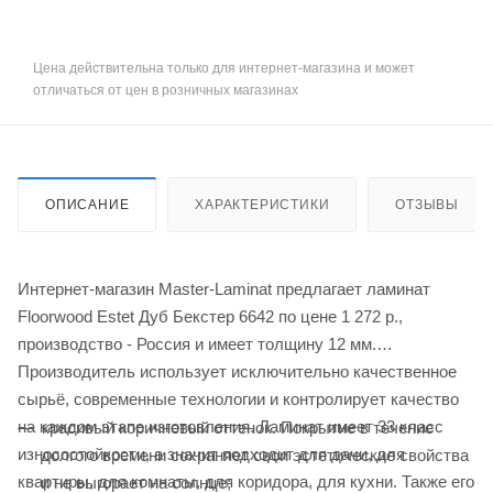
Цена действительна только для интернет-магазина и может
отличаться от цен в розничных магазинах
ОПИСАНИЕ
ХАРАКТЕРИСТИКИ
ОТЗЫВЫ
Интернет-магазин Master-Laminat предлагает ламинат
Floorwood Estet Дуб Бекстер 6642 по цене 1 272
р.
,
производство - Россия и имеет толщину 12 мм.
Производитель использует исключительно качественное
сырьё, современные технологии и контролирует качество
на каждом этапе изготовления. Ламинат имеет 33 класс
красивый коричневый оттенок. Покрытие в течение
износостойкости, а значит подходит для дачи, для
долгого времени сохраняет свои эстетические свойства
квартиры, для комнаты, для коридора, для кухни. Также его
и не выгорает на солнце;