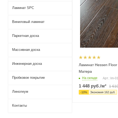
Ламинат SPC
Виниловый ламинат
Паркетная доска
Массивная доска
Инженерная доска
Ламинат Hessen Floor 
Матера
Пробковое покрытие
На складе
Арт.: lm-
1 448
руб.
/м²
1 61
Линолеум
-
10
%
Экономия
162
руб.
Контакты