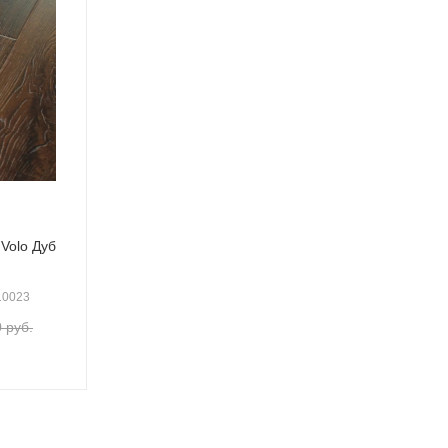
Volo Дуб
010023
0
руб.