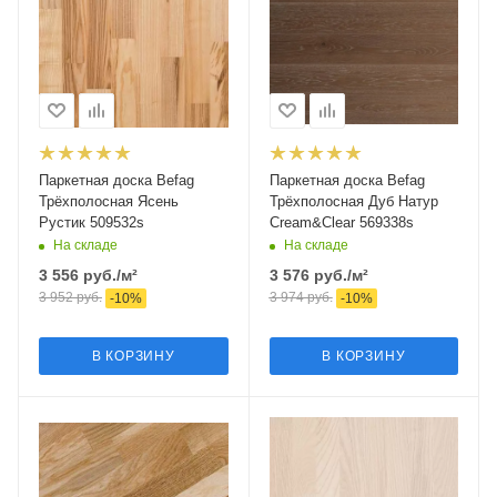
Паркетная доска Befag
Паркетная доска Befag
Трёхполосная Ясень
Трёхполосная Дуб Натур
Рустик 509532s
Cream&Clear 569338s
На складе
На складе
3 556
руб.
/м²
3 576
руб.
/м²
3 952
руб.
3 974
руб.
-
10
%
-
10
%
В КОРЗИНУ
В КОРЗИНУ