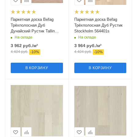
Паркетная доска Befag
Паркетная доска Befag
Трёхполосная Дуб
Трёхполосная Дуб Рустик
Дунайский Рустик Tallin
Stockholm 564401s
564418s
На складе
На складе
3 962
руб.
/м²
3 964
руб.
/м²
4 404
руб.
4 404
руб.
-
10
%
-
10
%
В КОРЗИНУ
В КОРЗИНУ