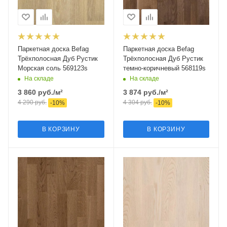
Паркетная доска Befag
Паркетная доска Befag
Трёхполосная Дуб Рустик
Трёхполосная Дуб Рустик
Морская соль 569123s
темно-коричневый 568119s
На складе
На складе
3 860
руб.
/м²
3 874
руб.
/м²
4 290
руб.
4 304
руб.
-
10
%
-
10
%
В КОРЗИНУ
В КОРЗИНУ