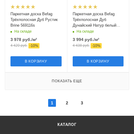
Паркетная доска Befag
Паркетная доска Befag
Трёхполосная Дуб Рустик
Трёхполосная Дуб
Brine 569116s
Дунайский Натур белый
505107
На складе
На складе
3 978
руб.
/м²
3 994
руб.
/м²
4 420
руб.
4 438
руб.
-
10
%
-
10
%
В КОРЗИНУ
В КОРЗИНУ
ПОКАЗАТЬ ЕЩЕ
1
2
3
КАТАЛОГ