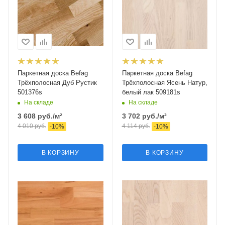
Паркетная доска Befag
Паркетная доска Befag
Трёхполосная Дуб Рустик
Трёхполосная Ясень Натур,
501376s
белый лак 509181s
На складе
На складе
3 608
руб.
/м²
3 702
руб.
/м²
4 010
руб.
4 114
руб.
-
10
%
-
10
%
В КОРЗИНУ
В КОРЗИНУ