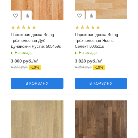
Паркетная доска Befag
Паркетная доска Befag
Трёхполосная Дуб
Трёхполосная Ясень
Дунайский Рустик 505459s
Селект 508511s
На складе
На складе
3 800
руб.
/м²
3 828
руб.
/м²
4 222
руб.
4 254
руб.
-
10
%
-
10
%
В КОРЗИНУ
В КОРЗИНУ