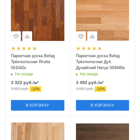
Паркетная доска Befag
Паркетная доска Befag
Трёхполосная Ятоба
Трёхполосная Дуб
561042s
Дунайский Натур 504940s
На складе
На складе
3 322
руб.
/м²
3 492
руб.
/м²
3 692
руб.
3 882
руб.
-
10
%
-
10
%
В КОРЗИНУ
В КОРЗИНУ