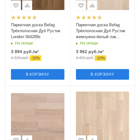
Паркетная доска Befag
Паркетная доска Befag
Трёхполосная Дуб Рустик
Трёхполосная Дуб Рустик
London 564289s
жемчужно-белый лак
501413s
На складе
На складе
3 894
руб.
/м²
3 962
руб.
/м²
4 328
руб.
4 402
руб.
-
10
%
-
10
%
В КОРЗИНУ
В КОРЗИНУ