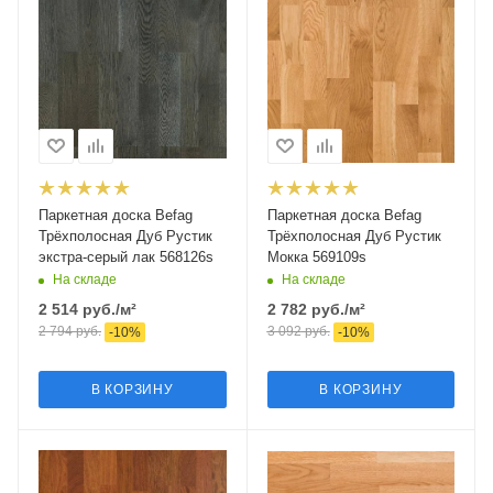
Паркетная доска Befag
Паркетная доска Befag
Трёхполосная Дуб Рустик
Трёхполосная Дуб Рустик
экстра-серый лак 568126s
Мокка 569109s
На складе
На складе
2 514
руб.
/м²
2 782
руб.
/м²
2 794
руб.
3 092
руб.
-
10
%
-
10
%
В КОРЗИНУ
В КОРЗИНУ