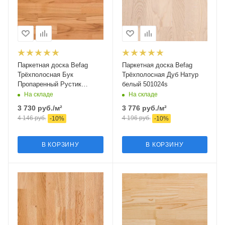
Паркетная доска Befag
Паркетная доска Befag
Трёхполосная Бук
Трёхполосная Дуб Натур
Пропаренный Рустик
белый 501024s
513614s
На складе
На складе
3 730
руб.
/м²
3 776
руб.
/м²
4 146
руб.
4 196
руб.
-
10
%
-
10
%
В КОРЗИНУ
В КОРЗИНУ