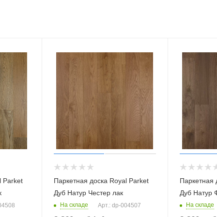
 Parket
Паркетная доска Royal Parket
Паркетная д
к
Дуб Натур Честер лак
Дуб Натур 
На складе
На складе
004508
Арт.: dp-004507