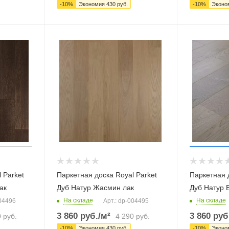
-
10
%
Экономия
430
руб.
-
10
%
Эконо
 Parket
Паркетная доска Royal Parket
Паркетная д
ак
Дуб Натур Жасмин лак
Дуб Натур 
На складе
На складе
004496
Арт.: dp-004495
3 860
руб.
/м²
3 860
руб
0
руб.
4 290
руб.
-
10
%
Экономия
430
руб.
-
10
%
Эконо