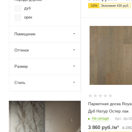
-
10
%
Экономия
430
руб.
дуб
орех
Помещение
Оттенок
Размер
Стиль
Паркетная доска Royal
Дуб Натур Остер лак
На складе
Арт.: dp-
3 860
руб.
/м²
4 29