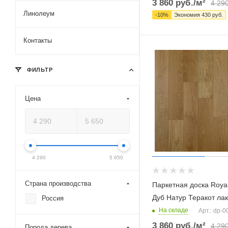
3 860
руб.
/м²
4 29
Линолеум
-
10
%
Экономия
430
руб.
Контакты
ФИЛЬТР
Цена
4 290
5 650
Страна производства
Паркетная доска Royal
Дуб Натур Теракот лак
Россия
На складе
Арт.: dp-
3 860
руб.
/м²
4 29
Порода дерева