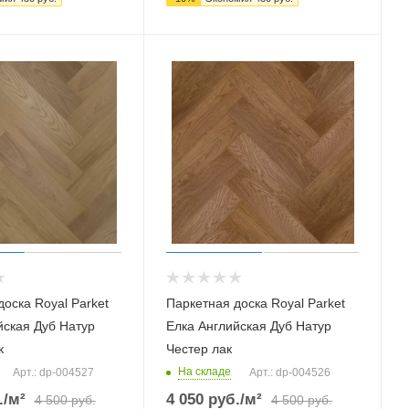
оска Royal Parket
Паркетная доска Royal Parket
йская Дуб Натур
Елка Английская Дуб Натур
к
Честер лак
На складе
Арт.: dp-004527
Арт.: dp-004526
.
/м²
4 050
руб.
/м²
4 500
руб.
4 500
руб.