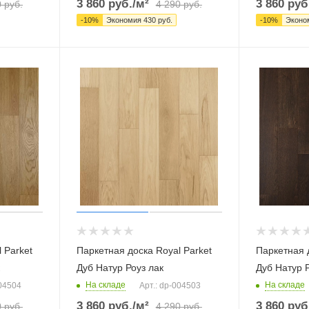
3 860
руб.
/м²
3 860
руб
0
руб.
4 290
руб.
-
10
%
Экономия
430
руб.
-
10
%
Эконо
 Parket
Паркетная доска Royal Parket
Паркетная д
Дуб Натур Роуз лак
Дуб Натур 
На складе
На складе
004504
Арт.: dp-004503
3 860
руб.
/м²
3 860
руб
0
руб.
4 290
руб.