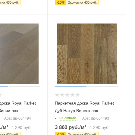
мия
430
руб.
-
10
%
Экономия
430
руб.
оска Royal Parket
Паркетная доска Royal Parket
Винчи лак
Дуб Натур Вереск лак
На складе
Арт.: dp-004494
Арт.: dp-004493
.
/м²
3 860
руб.
/м²
4 290
руб.
4 290
руб.
мия
430
руб.
-
10
%
Экономия
430
руб.