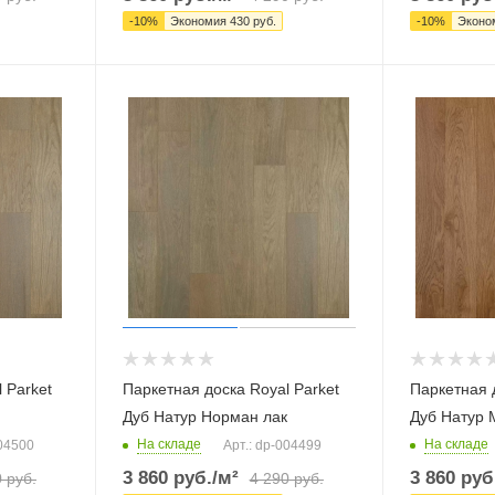
-
10
%
Экономия
430
руб.
-
10
%
Эконо
 Parket
Паркетная доска Royal Parket
Паркетная д
Дуб Натур Норман лак
Дуб Натур 
На складе
На складе
004500
Арт.: dp-004499
3 860
руб.
/м²
3 860
руб
0
руб.
4 290
руб.