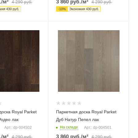
.
/м²
3 860
руб.
/м²
4 290
руб.
4 290
руб.
мия
430
руб.
-
10
%
Экономия
430
руб.
оска Royal Parket
Паркетная доска Royal Parket
Родео лак
Дуб Натур Пепел лак
На складе
Арт.: dp-004502
Арт.: dp-004501
.
/м²
3 860
руб.
/м²
4 290
руб.
4 290
руб.