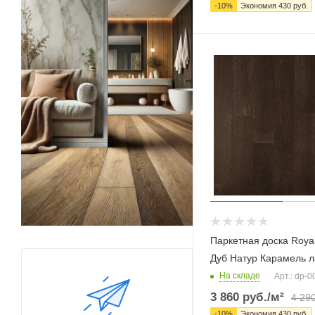
-
10
%
Экономия
430
руб.
Паркетная доска Royal
Дуб Натур Карамель л
На складе
Арт.: dp-
3 860
руб.
/м²
4 29
-
10
%
Экономия
430
руб.