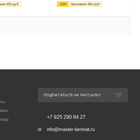
мия
450
руб.
-
10
%
Экономия
450
руб.
ПОДПИСАТЬСЯ НА РАССЫЛКУ
аты
авки
+7 925 290 84 27
товар
info@master-laminat.ru