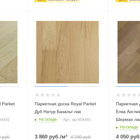
 Parket
Паркетная доска Royal Parket
Паркетная д
Дуб Натур Базальт лак
Елка Англи
Шерман ла
На складе
004492
Арт.: dp-004491
На складе
3 860
руб.
/м²
4 050
руб
0
руб.
4 290
руб.