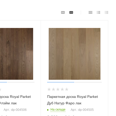
оска Royal Parket
Паркетная доска Royal Parket
Флэйм лак
Дуб Натур Фаро лак
На складе
Арт.: dp-004506
Арт.: dp-004505