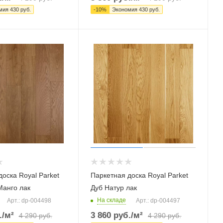
мия
430
руб.
-
10
%
Экономия
430
руб.
оска Royal Parket
Паркетная доска Royal Parket
Манго лак
Дуб Натур лак
На складе
Арт.: dp-004498
Арт.: dp-004497
.
/м²
3 860
руб.
/м²
4 290
руб.
4 290
руб.