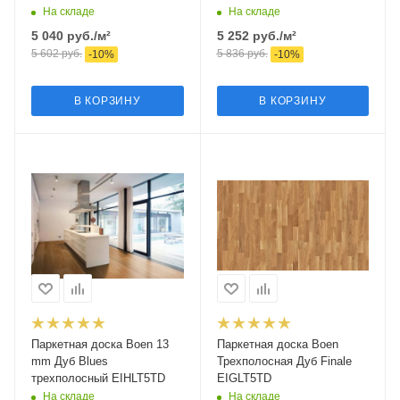
На складе
На складе
5 040
руб.
/м²
5 252
руб.
/м²
5 602
руб.
5 836
руб.
-
10
%
-
10
%
В КОРЗИНУ
В КОРЗИНУ
Паркетная доска Boen 13
Паркетная доска Boen
mm Дуб Blues
Трехполосная Дуб Finale
трехполосный EIHLT5TD
EIGLT5TD
На складе
На складе