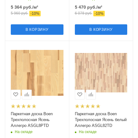
5 364
руб.
/м²
5 470
руб.
/м²
5 960
руб.
6 078
руб.
-
10
%
-
10
%
В КОРЗИНУ
В КОРЗИНУ
Паркетная доска Boen
Паркетная доска Boen
Трехполосная Ясень
Трехполосная Ясень белый
Аллегро ASGL8PTD
Аллегро ASGL82TD
На складе
На складе