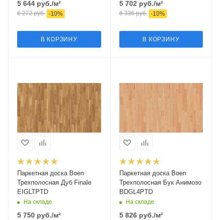
5 644
руб.
/м²
5 702
руб.
/м²
6 272
руб.
6 336
руб.
-
10
%
-
10
%
В КОРЗИНУ
В КОРЗИНУ
Паркетная доска Boen
Паркетная доска Boen
Трехполосная Дуб Finale
Трехполосная Бук Анимозо
EIGLTPTD
BDGL4PTD
На складе
На складе
5 750
руб.
/м²
5 826
руб.
/м²