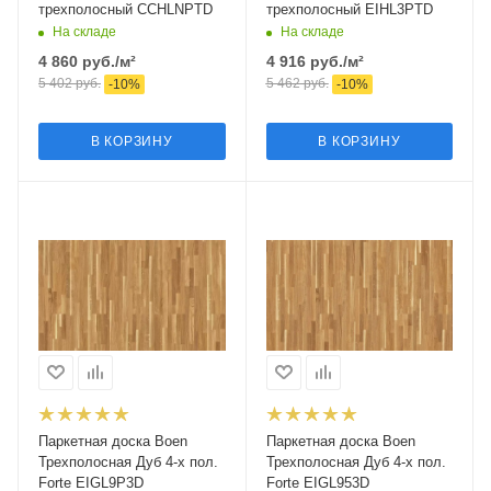
трехполосный CCHLNPTD
трехполосный EIHL3PTD
На складе
На складе
4 860
руб.
/м²
4 916
руб.
/м²
5 402
руб.
5 462
руб.
-
10
%
-
10
%
В КОРЗИНУ
В КОРЗИНУ
Паркетная доска Boen
Паркетная доска Boen
Трехполосная Дуб 4-х пол.
Трехполосная Дуб 4-х пол.
Forte EIGL9P3D
Forte EIGL953D