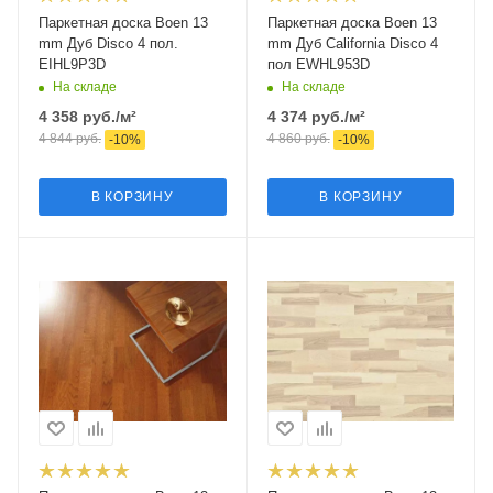
Паркетная доска Boen 13
Паркетная доска Boen 13
mm Дуб Disco 4 пол.
mm Дуб California Disco 4
EIHL9P3D
пол EWHL953D
На складе
На складе
4 358
руб.
/м²
4 374
руб.
/м²
4 844
руб.
4 860
руб.
-
10
%
-
10
%
В КОРЗИНУ
В КОРЗИНУ