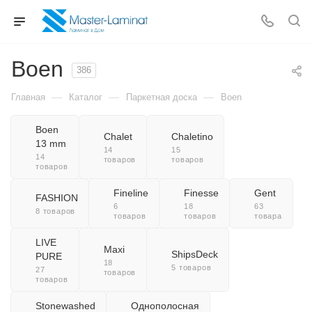
Boen
386
—
—
—
Главная
Каталог
Паркетная доска
Boen
Boen
Chalet
Chaletino
13 mm
14
15
14
товаров
товаров
товаров
Fineline
Finesse
Gent
FASHION
6
18
63
8 товаров
товаров
товаров
товара
LIVE
Maxi
ShipsDeck
PURE
18
5 товаров
27
товаров
товаров
Stonewashed
Однополосная