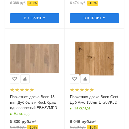
6 388
руб.
6 474
руб.
-
10
%
-
10
%
В КОРЗИНУ
В КОРЗИНУ
Паркетная доска Boen 13
Паркетная доска Boen Gent
mm Дуб белый Rock браш
Дуб Vivo 138мм EIG8VKJD
однополосный EBH8VMFD
На складе
На складе
5 830
руб.
/м²
6 046
руб.
/м²
6 478
руб.
6 718
руб.
-
10
%
-
10
%