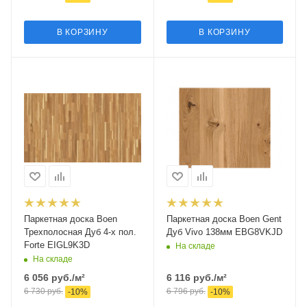
В КОРЗИНУ
В КОРЗИНУ
Паркетная доска Boen
Паркетная доска Boen Gent
Трехполосная Дуб 4-х пол.
Дуб Vivo 138мм EBG8VKJD
Forte EIGL9K3D
На складе
На складе
6 056
руб.
/м²
6 116
руб.
/м²
6 730
руб.
6 796
руб.
-
10
%
-
10
%