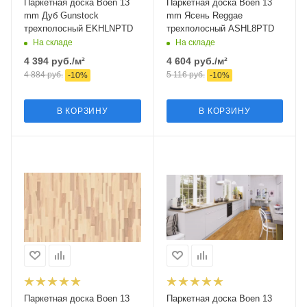
Паркетная доска Boen 13
Паркетная доска Boen 13
mm Дуб Gunstock
mm Ясень Reggae
трехполосный EKHLNPTD
трехполосный ASHL8PTD
На складе
На складе
4 394
руб.
/м²
4 604
руб.
/м²
4 884
руб.
5 116
руб.
-
10
%
-
10
%
В КОРЗИНУ
В КОРЗИНУ
Паркетная доска Boen 13
Паркетная доска Boen 13