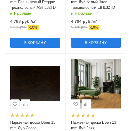
mm Ясень белый Reggae
mm Дуб белый Jazz
трехполосный ASHL82TD
трехполосный EIHL32TD
На складе
На складе
4 788
руб.
/м²
4 794
руб.
/м²
5 320
руб.
5 326
руб.
-
10
%
-
10
%
В КОРЗИНУ
В КОРЗИНУ
Паркетная доска Boen 13
Паркетная доска Boen 13
mm Дуб Cocoa
mm Дуб Jazz