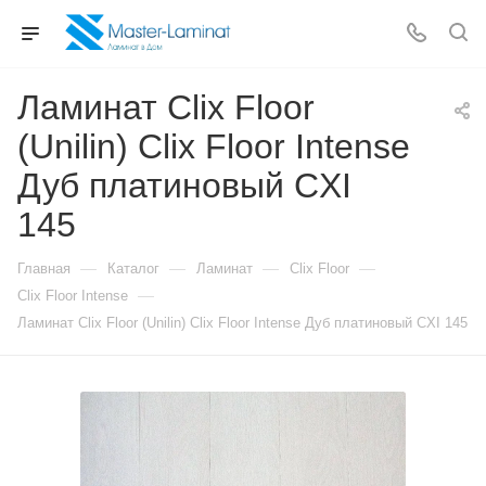
Ламинат Clix Floor
(Unilin) Clix Floor Intense
Дуб платиновый CXI
145
—
—
—
—
Главная
Каталог
Ламинат
Clix Floor
—
Clix Floor Intense
Ламинат Clix Floor (Unilin) Clix Floor Intense Дуб платиновый CXI 145