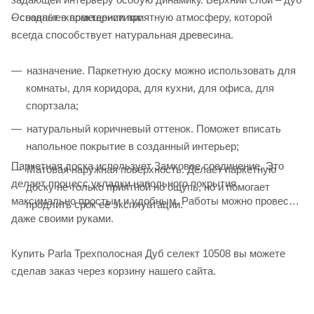
Основные характеристики:
– создаёт в помещении приятную атмосферу, которой
всегда способствует натуральная древесина.
назначение. Паркетную доску можно использовать для
комнаты, для коридора, для кухни, для офиса, для
спортзала;
натуральный коричневый оттенок. Поможет вписать
напольное покрытие в созданный интерьер;
Паркетная доска использует Замковое соединение. Это
Матовая наружная поверхность. Делает паркетную
делает процесс укладки напольного покрытия
доску не только приятной но ощупь, но и помогает
максимально простым и удобным. Работы можно провести
продлить срок её эксплуатации.
даже своими руками.
Купить Parla Трехполосная Дуб селект 10508 вы можете
сделав заказ через корзину нашего сайта.