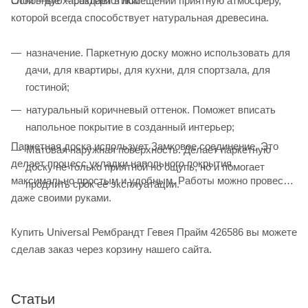
Основные характеристики:
слой – дуб – создаёт в помещении приятную атмосферу,
которой всегда способствует натуральная древесина.
назначение. Паркетную доску можно использовать для
дачи, для квартиры, для кухни, для спортзала, для
гостиной;
натуральный коричневый оттенок. Поможет вписать
напольное покрытие в созданный интерьер;
Паркетная доска использует Замковое соединение. Это
Матовая наружная поверхность. Делает паркетную
делает процесс укладки напольного покрытия
доску не только приятной но ощупь, но и помогает
максимально простым и удобным. Работы можно провести
продлить срок её эксплуатации.
даже своими руками.
Купить Universal Рембрандт Гевея Прайм 426586 вы можете
сделав заказ через корзину нашего сайта.
Статьи