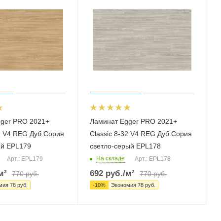
ger PRO 2021+
Ламинат Egger PRO 2021+
32 V4 REG Дуб Сория
Classic 8-32 V4 REG Дуб Сория
ый EPL179
светло-серый EPL178
На складе
Арт.: EPL179
Арт.: EPL178
м²
692
руб.
/м²
770
руб.
770
руб.
мия
78
руб.
-
10
%
Экономия
78
руб.