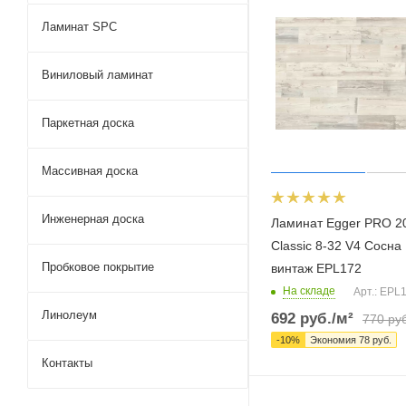
Ламинат SPC
Виниловый ламинат
Паркетная доска
Массивная доска
Инженерная доска
Ламинат Egger PRO 2
Classic 8-32 V4 Сосна
Пробковое покрытие
винтаж EPL172
На складе
Арт.: EPL
Линолеум
692
руб.
/м²
770
руб
-
10
%
Экономия
78
руб.
Контакты