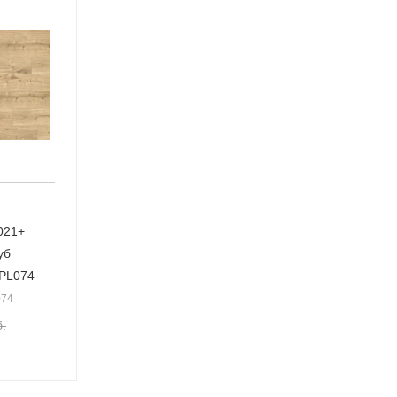
021+
уб
EPL074
074
.