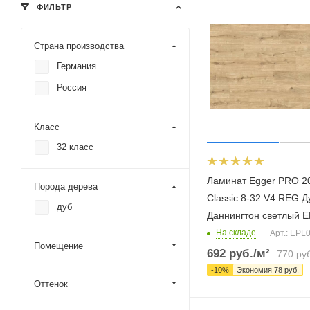
ФИЛЬТР
Страна производства
Германия
Россия
Класс
32 класс
Ламинат Egger PRO 2
Порода дерева
Classic 8-32 V4 REG Д
дуб
Даннингтон светлый 
На складе
Арт.: EPL
Помещение
692
руб.
/м²
770
руб
-
10
%
Экономия
78
руб.
Оттенок