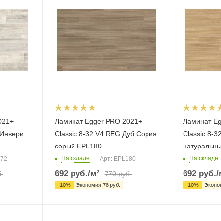
021+
Ламинат Egger PRO 2021+
Ламинат Eg
 Инвери
Classic 8-32 V4 REG Дуб Сория
Classic 8-
серый EPL180
натуральн
На складе
На складе
172
Арт.: EPL180
692
руб.
/м²
692
руб.
/
.
770
руб.
-
10
%
Экономия
78
руб.
-
10
%
Эконо