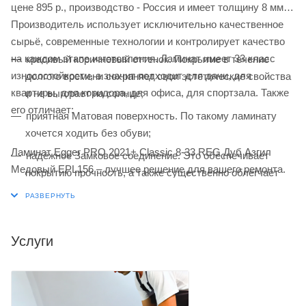
цене 895
р.
, производство - Россия и имеет толщину 8 мм.
Производитель использует исключительно качественное
сырьё, современные технологии и контролирует качество
на каждом этапе изготовления. Ламинат имеет 33 класс
красивый коричневый оттенок. Покрытие в течение
износостойкости, а значит подходит для дачи, для
долгого времени сохраняет свои эстетические свойства
квартиры, для коридора, для офиса, для спортзала. Также
и не выгорает на солнце;
его отличает:
приятная Матовая поверхность. По такому ламинату
хочется ходить без обуви;
Ламинат Egger PRO 2021+ Classic 8-33 REG Дуб Азгил
надёжное Замковое соединение. Это обеспечивает
Медовый EPL156 – лучшее решение для вашего ремонта.
покрытию прочность, а также существенно облегчает
процесс его укладки;
натуралистичная имитация. Ламинатная доска под дуб
смотрится очень естественно.
Услуги